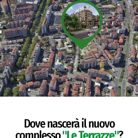
Dove nascerà il nuovo
complesso
"Le Terrazze"
?