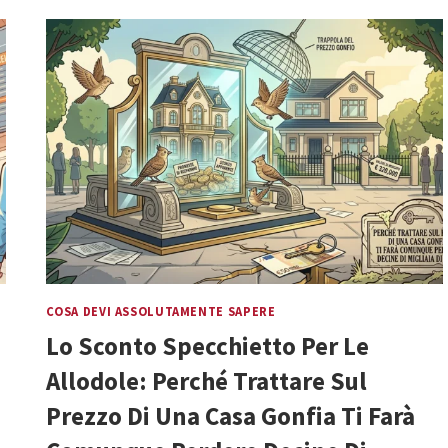
A
TORINO
IN
ESTATE:
MITO
O
OPPORTUNITÀ
REALE?
COSA DEVI ASSOLUTAMENTE SAPERE
Lo Sconto Specchietto Per Le
Allodole: Perché Trattare Sul
Prezzo Di Una Casa Gonfia Ti Farà