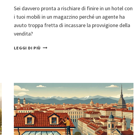
Sei davvero pronta a rischiare di finire in un hotel con
i tuoi mobili in un magazzino perché un agente ha
avuto troppa fretta di incassare la provvigione della
vendita?
VENDERE
LEGGI DI PIÙ
E
RICOMPRARE
CASA:
COME
GESTIRE
IL
PASSAGGIO
SENZA
FINIRE
IN
AFFITTO
O