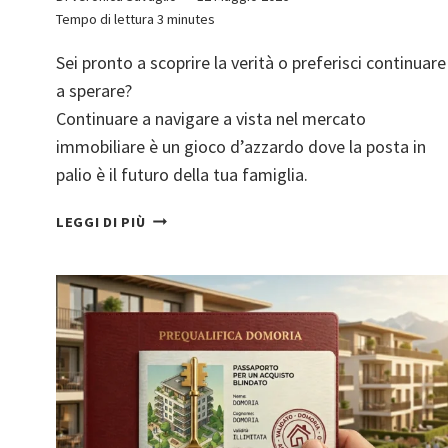
Tempo di lettura
3
minutes
Sei pronto a scoprire la verità o preferisci continuare
a sperare?
Continuare a navigare a vista nel mercato
immobiliare è un gioco d’azzardo dove la posta in
palio è il futuro della tua famiglia.
IL
LEGGI DI PIÙ
“FALSO
SENSO
DI
SICUREZZA”:
PERCHÉ
LA
TUA
VALUTAZIONE
IMMOBILIARE
È