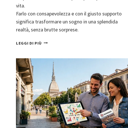
vita.
Farlo con consapevolezza e con il giusto supporto
significa trasformare un sogno in una splendida
realtà, senza brutte sorprese.
COMPRARE
LEGGI DI PIÙ
CASA:
NON
FARTI
SORPRENDERE! L’IMPORTANZA
DI
VERIFICARE
CHE
“TUTTO
TORNI”