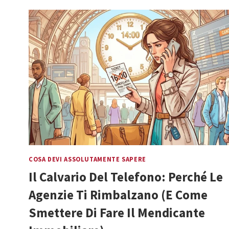
DI
TORINO
IN
CRESCITA:
DOVE
CONVIENE
INVESTIRE
OGGI
COSA DEVI ASSOLUTAMENTE SAPERE
Il Calvario Del Telefono: Perché Le
Agenzie Ti Rimbalzano (e Come
Smettere Di Fare Il Mendicante