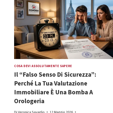
PERCHÉ
LE
AGENZIE
TI
RIMBALZANO
(E
COME
SMETTERE
DI
FARE
IL
MENDICANTE
COSA DEVI ASSOLUTAMENTE SAPERE
IMMOBILIARE)
Il “Falso Senso Di Sicurezza”:
Perché La Tua Valutazione
Immobiliare È Una Bomba A
Orologeria
Di
Veronica Savaglio
12 Maggio 2026