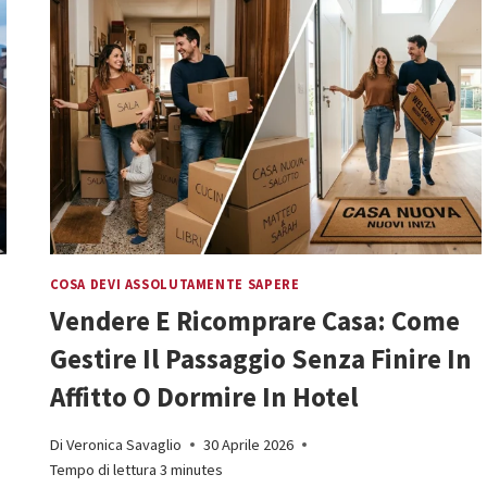
SUL
PREZZO
DI
UNA
CASA
GONFIA
TI
FARÀ
COMUNQUE
PERDERE
DECINE
COSA DEVI ASSOLUTAMENTE SAPERE
DI
MIGLIAIA
Vendere E Ricomprare Casa: Come
DI
Gestire Il Passaggio Senza Finire In
EURO
Affitto O Dormire In Hotel
Di
Veronica Savaglio
30 Aprile 2026
Tempo di lettura
3
minutes