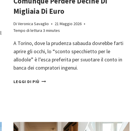
Comunque Perdere Decine Di
Migliaia Di Euro
Di
Veronica Savaglio
21 Maggio 2026
Tempo di lettura
3
minutes
l
A Torino, dove la prudenza sabauda dovrebbe farti
aprire gli occhi, lo “sconto specchietto per le
allodole” è l’esca preferita per svuotare il conto in
banca dei compratori ingenui.
LO
LEGGI DI PIÙ
SCONTO
SPECCHIETTO
PER
LE
ALLODOLE:
PERCHÉ
TRATTARE