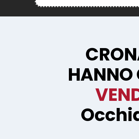
CRONA
HANNO 
VEND
Occhia