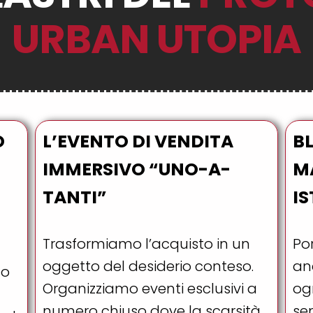
URBAN UTOPIA
D
L’EVENTO DI VENDITA
B
IMMERSIVO “UNO-A-
MA
TANTI”
IS
Trasformiamo l’acquisto in un
Por
oggetto del desiderio conteso.
ana
to
Organizziamo eventi esclusivi a
ogn
numero chiuso dove la scarsità
sen