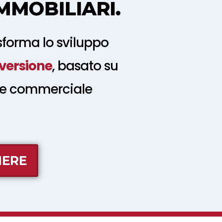
MMOBILIARI.
sforma lo sviluppo
versione
, basato su
one commerciale
IERE