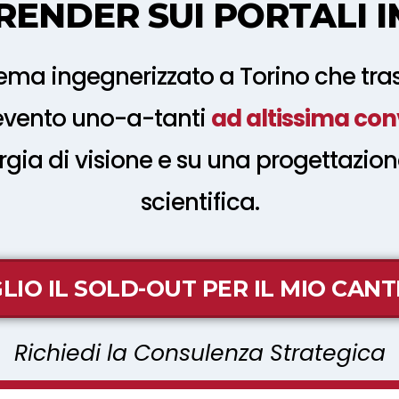
 RENDER SUI PORTALI I
stema ingegnerizzato a Torino che tra
evento uno-a-tanti
ad altissima con
ergia di visione e su una progettazi
scientifica.
LIO IL SOLD-OUT PER IL MIO CANT
Richiedi la Consulenza Strategica