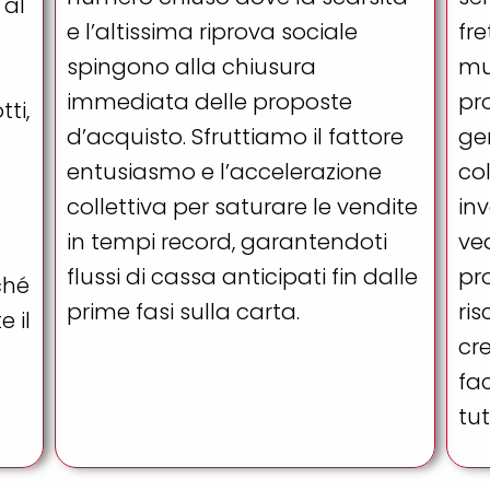
 al
e l’altissima riprova sociale
fre
spingono alla chiusura
mu
immediata delle proposte
pr
ti,
d’acquisto. Sfruttiamo il fattore
ge
entusiasmo e l’accelerazione
col
collettiva per saturare le vendite
inv
in tempi record, garantendoti
ved
flussi di cassa anticipati fin dalle
pro
ché
prime fasi sulla carta.
ri
 il
cre
fac
tut