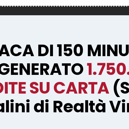
CA DI 150 MINU
GENERATO
1.750
ITE SU CARTA
(
lini di Realtà Vi