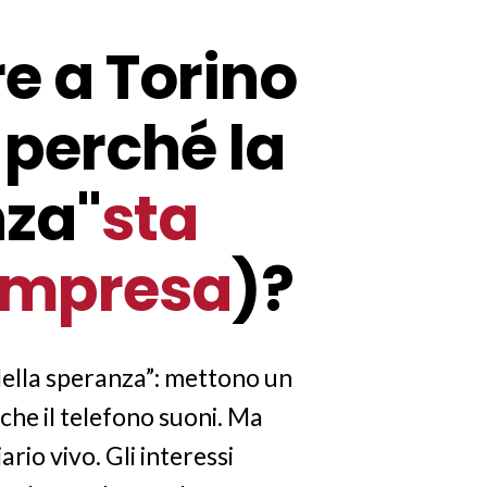
e a Torino
 perché la
nza"
sta
d'impresa
)?
 della speranza”: mettono un
che il telefono suoni. Ma
rio vivo. Gli interessi