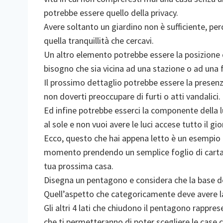
potrebbe essere quello della privacy.
Avere soltanto un giardino non è sufficiente, pe
quella tranquillità che cercavi.
Un altro elemento potrebbe essere la posizione 
bisogno che sia vicina ad una stazione o ad una f
Il prossimo dettaglio potrebbe essere la presenza
non doverti preoccupare di furti o atti vandalici.
Ed infine potrebbe esserci la componente della l
al sole e non vuoi avere le luci accese tutto il gio
Ecco, questo che hai appena letto è un esempio d
momento prendendo un semplice foglio di cart
tua prossima casa.
Disegna un pentagono e considera che la base de
Quell’aspetto che categoricamente deve avere l
Gli altri 4 lati che chiudono il pentagono rappre
che ti permetteranno di poter scegliere le case c