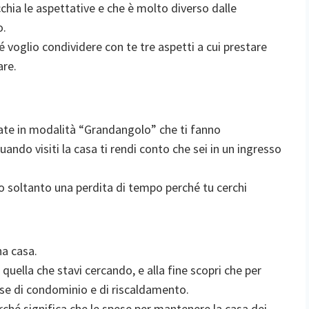
chia le aspettative e che è molto diverso dalle
o.
voglio condividere con te tre aspetti a cui prestare
are.
tate in modalità “Grandangolo” che ti fanno
uando visiti la casa ti rendi conto che sei in un ingresso
no soltanto una perdita di tempo perché tu cerchi
na casa.
quella che stavi cercando, e alla fine scopri che per
spese di condominio e di riscaldamento.
ché significa che le spese per mantenere la casa dei