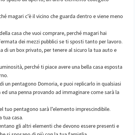
rché magari c’è il vicino che guarda dentro e viene meno
della casa che vuoi comprare, perché magari hai
ermata dei mezzi pubblici se ti sposti tanto per lavoro.
 di un box privato, per tenere al sicuro la tua auto e
uminosità, perché ti piace avere una bella casa esposta
rno.
i un pentagono Domoria, e puoi replicarlo in qualsiasi
a ed una penna provando ad immaginare come sarà la
l tuo pentagono sarà l’elemento imprescindibile.
a tua casa.
sentano gli altri elementi che devono essere presenti e
he si sposano di più con la tua famiglia.