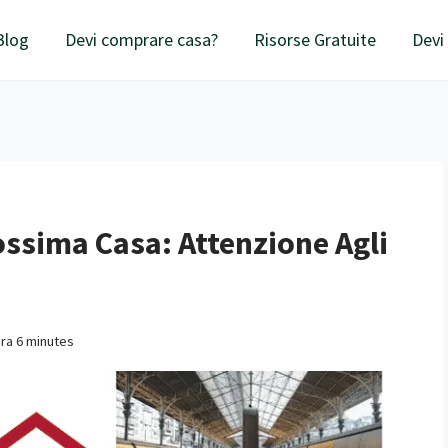
Blog
Devi comprare casa?
Risorse Gratuite
Devi
ssima Casa: Attenzione Agli
ura
6
minutes