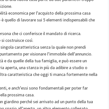
sizione.
ibilità economica per l’acquisto della prossima casa
 è quello di lavorare sui 5 elementi indispensabili che
sona che ci conferisce il mandato di ricerca.
si costruisce così.
 singola caratteristica senza la quale non prendi
ppuntamento per visionare l’immobile dell’annuncio.
 e da quelle della tua famiglia, e può essere un
ia aperta, una stanza in più da adibire a studio o
 altra caratteristica che oggi ti manca fortemente nella
enti, e anch’essi sono fondamentali per poter far
 della prossima casa.
n giardino perché sei arrivato ad un punto della tua
no spazio all’aperto, un altro elemento collegato