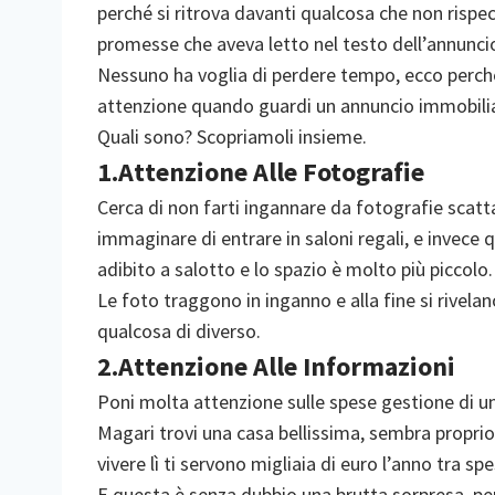
perché si ritrova davanti qualcosa che non rispec
promesse che aveva letto nel testo dell’annunci
Nessuno ha voglia di perdere tempo, ecco perché 
attenzione quando guardi un annuncio immobili
Quali sono? Scopriamoli insieme.
1.Attenzione Alle Fotografie
Cerca di non farti ingannare da fotografie scat
immaginare di entrare in saloni regali, e invece q
adibito a salotto e lo spazio è molto più piccolo.
Le foto traggono in inganno e alla fine si rivela
qualcosa di diverso.
2.Attenzione Alle Informazioni
Poni molta attenzione sulle spese gestione di u
Magari trovi una casa bellissima, sembra proprio 
vivere lì ti servono migliaia di euro l’anno tra 
E questa è senza dubbio una brutta sorpresa, per