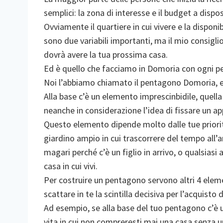
semplici: la zona di interesse e il budget a dispo
Ovviamente il quartiere in cui vivere e la dispon
sono due variabili importanti, ma il mio consiglio
dovrà avere la tua prossima casa.
Ed è quello che facciamo in Domoria con ogni per
Noi l’abbiamo chiamato il pentagono Domoria, e 
Alla base c’è un elemento imprescinbidile, quella
neanche in considerazione l’idea di fissare un a
Questo elemento dipende molto dalle tue priorità
giardino ampio in cui trascorrere del tempo all’ar
magari perché c’è un figlio in arrivo, o qualsiasi
casa in cui vivi.
Per costruire un pentagono servono altri 4 elem
scattare in te la scintilla decisiva per l’acquisto
Ad esempio, se alla base del tuo pentagono c’è u
vita in cui non compreresti mai una casa senza u