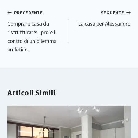
Navigazione
PRECEDENTE
SEGUENTE
Articoli
Comprare casa da
La casa per Alessandro
ristrutturare: i pro e i
contro di un dilemma
amletico
Articoli Simili